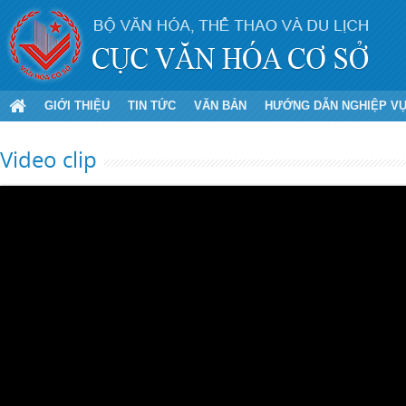
GIỚI THIỆU
TIN TỨC
VĂN BẢN
HƯỚNG DẪN NGHIỆP V
Video clip