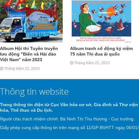
Album Hội thi Tuyên truyền
Album tranh cổ động kỷ niệm
lưu động "Biển và Hải đảo
75 năm Thi đua ái quốc
Việt Nam" năm 2023
Tháng Năm 22, 2023
Tháng Năm 22, 2023
Thông tin website
Trang thông tin điện tử Cục Văn hóa cơ sở, Gia đình và Thư viện
hóa, Thể thao và Du lịch.
Người chịu trách nhiệm chính:
Bà Ninh Thị Thu Hương - Cục trưởng.
Giấy phép cung cấp thông tin trên mạng số 11/GP-BVHTT ngày 06/01