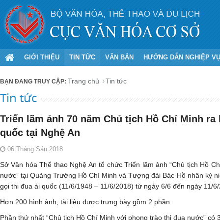
GIỚI THIỆU
TIN TỨC
VĂN BẢN
HƯỚNG DẪN NGHIỆP V
Trang chủ
Tin tức
Tin tức
Triển lãm ảnh 70 năm Chủ tịch Hồ Chí Minh ra l
quốc tại Nghệ An
06 Tháng Sáu 2018
Sở Văn hóa Thể thao Nghệ An tổ chức Triển lãm ảnh “Chủ tịch Hồ Chí
nước” tại Quảng Trường Hồ Chí Minh và Tượng đài Bác Hồ nhân kỷ ni
gọi thi đua ái quốc (11/6/1948 – 11/6/2018) từ ngày 6/6 đến ngày 11/6
Hơn 200 hình ảnh, tài liệu được trưng bày gồm 2 phần.
Phần thứ nhất “Chủ tịch Hồ Chí Minh với phong trào thi đua nước” có 