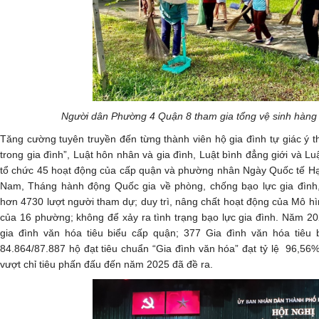
Người dân Phường 4 Quận 8 tham gia tổng vệ sinh hàng 
Tăng cường tuyên truyền đến từng thành viên hộ gia đình tự giác ý t
trong gia đình”, Luật hôn nhân và gia đình, Luật bình đẳng giới và Lu
tổ chức 45 hoạt động của cấp quận và phường nhân Ngày Quốc tế Hạn
Nam, Tháng hành động Quốc gia về phòng, chống bạo lực gia đình,
hơn 4730 lượt người tham dự; duy trì, nâng chất hoạt động của Mô hì
của 16 phường; không để xảy ra tình trạng bạo lực gia đình. Năm 2
gia đình văn hóa tiêu biểu cấp quận; 377 Gia đình văn hóa tiêu b
84.864/87.887 hộ đạt tiêu chuẩn “Gia đình văn hóa” đạt tỷ lệ 96,56
vượt chỉ tiêu phấn đấu đến năm 2025 đã đề ra.