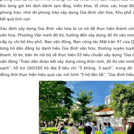
thủ từng giờ khi dịch bệnh tạm lắng, triển khai, tổ chức các hoạt đ
phong trào, nhờ đó phong trào xây dựng Gia đình văn hóa, Khu phố 
kết quả tích cực.
Xác định xây dựng Gia đình văn hóa là cơ sở để thực hiện thành c
văn hóa, Phường Văn minh đô thị, hướng đến xây dựng đô thị văn mi
cấp ủy chi bộ khu phố, Ban vận động, Ban công tác Mặt trận 97 của Q
từng hộ dân đăng ký danh hiệu Gia đình văn hóa; thường xuyên tuyên
thanh, tờ tin, bản tin nội bộ về thực hiện 03 tiêu chuẩn xây dựng “Gia
vận động “Toàn dân đoàn kết xây dựng nông thôn mới, đô thị văn minh
sạch”; hỗ trợ 160/160 hộ đạt 8 tiêu chí “5 không, 3 sạch”, trong đ
đồng thời thực hiện hiệu quả các mô hình “5 hộ liền kề”, "Gia đình hiếu