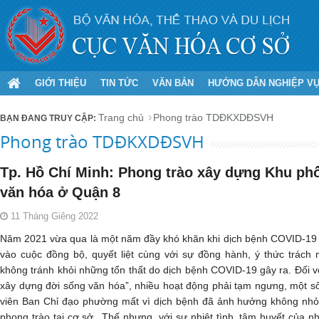
GIỚI THIỆU
TIN TỨC
VĂN BẢN
HƯỚNG DẪN NGHIỆP V
Trang chủ
Phong trào TDĐKXDĐSVH
Phong trào TDĐKXDĐSVH
Tp. Hồ Chí Minh: Phong trào xây dựng Khu phố
văn hóa ở Quận 8
11 Tháng Giêng 2022
Năm 2021 vừa qua là một năm đầy khó khăn khi dịch bệnh COVID-19 la
vào cuộc đồng bộ, quyết liệt cùng với sự đồng hành, ý thức trác
không tránh khỏi những tổn thất do dịch bệnh COVID-19 gây ra. Đối v
xây dựng đời sống văn hóa”, nhiều hoạt động phải tạm ngưng, một s
viên Ban Chỉ đạo phường mất vì dịch bệnh đã ảnh hưởng không nhỏ
phong trào tại cơ sở...Thế nhưng, với sự nhiệt tình, tâm huyết của 