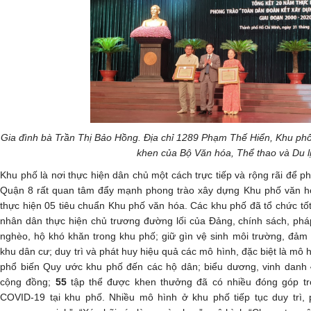
Gia đình bà Trần Thị Bảo Hồng. Địa chỉ 1289 Phạm Thế Hiển, Khu ph
khen của Bộ Văn hóa, Thể thao và Du l
Khu phố là nơi thực hiện dân chủ một cách trực tiếp và rộng rãi để p
Quận 8 rất quan tâm đẩy mạnh phong trào xây dựng Khu phố văn hóa,
thực hiện 05 tiêu chuẩn Khu phố văn hóa. Các khu phố đã tổ chức tốt
nhân dân thực hiện chủ trương đường lối của Đảng, chính sách, phá
nghèo, hộ khó khăn trong khu phố; giữ gìn vệ sinh môi trường, đảm b
khu dân cư; duy trì và phát huy hiệu quả các mô hình, đặc biệt là mô h
phổ biến Quy ước khu phố đến các hộ dân; biểu dương, vinh danh
cộng đồng;
55
tập thể được khen thưởng đã có nhiều đóng góp tr
COVID-19 tại khu phố. Nhiều mô hình ở khu phố tiếp tục duy trì,