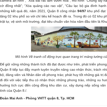
camera an ninh”, “Xóa bãi rác làm vườn hoa”, mô hình “Chung tay n
cờ đồng nhất”; “Xóa quảng cáo rao vặt”, “Câu lạc bộ gia đình hạ
những kết quả đó, năm 2021, Quận 8 công nhận
94/97
khu phố đạt “
tăng 02 khu phố so với chỉ tiêu kế hoạch đề ra. Trong đó có 02 khu p
trật tự, vệ sinh môi trường, đạt tiêu chuẩn văn hóa năm đầu tiên là K
Mô hình Vẽ tranh cổ động trực quan trang trí mảng tường c
Để giữ vững những thành tích đã đạt được như trên, phát triển phong
Quận 8 tiếp tục đẩy mạnh tuyên truyền nâng cao nhận thức, trách nh
bộ, đảng viên và Nhân dân về phong trào; phát huy tốt những giá trị đ
đi đôi với việc tiếp thu có nhận thức những phong trào, những xu h
hưởng tích cực đến cộng đồng khu dân cư, xây dựng nếp sống văn 
tình của Quận 8./.
Đoàn Mai Anh - Phòng VHTT quận 8, Tp. HCM