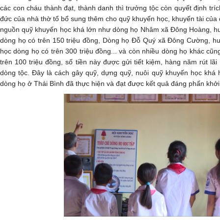
các con cháu thành đạt, thành danh thì trưởng tộc còn quyết định t
đức của nhà thờ tổ bổ sung thêm cho quỹ khuyến học, khuyến tài của
nguồn quỹ khuyến học khá lớn như dòng họ Nhâm xã Đông Hoàng, h
dòng họ có trên 150 triệu đồng, Dòng họ Đỗ Quý xã Đông Cường, h
học dòng họ có trên 300 triệu đồng... và còn nhiều dòng họ khác cũn
trên 100 triệu đồng, số tiền này được gửi tiết kiệm, hàng năm rút l
dòng tộc. Đây là cách gây quỹ, dựng quỹ, nuôi quỹ khuyến học kh
dòng họ ở Thái Bình đã thực hiện và đạt được kết quả đáng phấn khởi