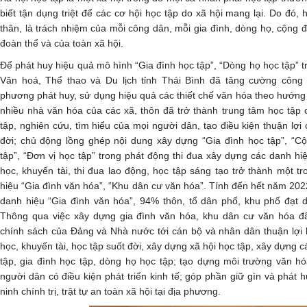
biết tận dụng triệt để các cơ hội học tập do xã hội mang lại. Do đó, 
thân, là trách nhiệm của mỗi công dân, mỗi gia đình, dòng họ, cộng 
đoàn thể và của toàn xã hội.
Để phát huy hiệu quả mô hình “Gia đình học tập”, “Dòng họ học tập” 
Văn hoá, Thể thao và Du lịch tỉnh Thái Bình đã tăng cường công 
phương phát huy, sử dụng hiệu quả các thiết chế văn hóa theo hướng 
nhiều nhà văn hóa của các xã, thôn đã trở thành trung tâm học tập
tập, nghiên cứu, tìm hiểu của mọi người dân, tạo điều kiện thuận lợi
đời; chủ động lồng ghép nội dung xây dựng “Gia đình học tập”, “C
tập”, “Đơn vị học tập” trong phát động thi đua xây dựng các danh h
học, khuyến tài, thi đua lao động, học tập sáng tạo trở thành một t
hiệu “Gia đình văn hóa”, “Khu dân cư văn hóa”. Tính đến hết năm 2022
danh hiệu “Gia đình văn hóa”, 94% thôn, tổ dân phố, khu phố đạt 
Thông qua việc xây dựng gia đình văn hóa, khu dân cư văn hóa đ
chính sách của Đảng và Nhà nước tới cán bộ và nhân dân thuận lợi 
học, khuyến tài, học tập suốt đời, xây dựng xã hội học tập, xây dựng 
tập, gia đình học tập, dòng họ học tập; tạo dựng môi trường văn 
người dân có điều kiện phát triển kinh tế; góp phần giữ gìn và phát
ninh chính trị, trật tự an toàn xã hội tại địa phương.