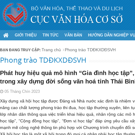
GIỚI THIỆU
TIN TỨC
VĂN BẢN
HƯỚNG DẪN NGHIỆP V
Trang chủ
Phong trào TDĐKXDĐSVH
Phong trào TDĐKXDĐSVH
Phát huy hiệu quả mô hình “Gia đình học tập”
trong xây dựng đời sống văn hoá tỉnh Thái Bì
05 Tháng Chín 2023
Xây dựng xã hội học tập được Đảng và Nhà nước xác định là nhiệm 
nâng cao chất lượng phong trào thi đua, học tập thường xuyên, liên tụ
lớp nhân dân thông qua việc triển khai hiệu quả, nhân rộng các mô h
học tập”, “Cộng đồng học tập”, “Đơn vị học tập” đáp ứng yêu cầu x
mạnh mẽ công nghệ thông tin phù hợp với Chương trình chuyển đổi số
Xã hội học tập là một xã hội trong đó mọi cá nhân phải học tập thường