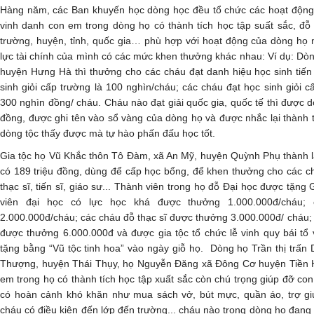
Hàng năm, các Ban khuyến học dòng học đều tổ chức các hoạt động 
vinh danh con em trong dòng họ có thành tích học tập suất sắc, đỗ 
trường, huyện, tỉnh, quốc gia… phù hợp với hoạt động của dòng họ 
lực tài chính của mình có các mức khen thưởng khác nhau: Ví dụ: D
huyện Hưng Hà thì thưởng cho các cháu đạt danh hiệu học sinh tiến 
sinh giỏi cấp trường là 100 nghìn/cháu; các cháu đạt học sinh giỏi c
300 nghìn đồng/ cháu. Cháu nào đạt giải quốc gia, quốc tế thì được 
đồng, được ghi tên vào sổ vàng của dòng họ và được nhắc lại thành
dòng tộc thấy được mà tự hào phấn đấu học tốt.
Gia tộc họ Vũ Khắc thôn Tô Đàm, xã An Mỹ, huyện Quỳnh Phụ thành lậ
có 189 triệu đồng, dùng để cấp học bổng, để khen thưởng cho các c
thạc sĩ, tiến sĩ, giáo sư... Thành viên trong họ đỗ Đại học được tặng
viên đại học có lực học khá được thưởng 1.000.000đ/cháu; 
2.000.000đ/cháu; các cháu đỗ thạc sĩ được thưởng 3.000.000đ/ cháu; 
được thưởng 6.000.000đ và được gia tộc tổ chức lễ vinh quy bái tổ
tặng bằng “Vũ tộc tinh hoa” vào ngày giỗ họ. Dòng họ Trần thị trấ
Thượng, huyện Thái Thụy, họ Nguyễn Đăng xã Đông Cơ huyện Tiền Hả
em trong họ có thành tích học tập xuất sắc còn chú trọng giúp đỡ co
có hoàn cảnh khó khăn như mua sách vở, bút mực, quần áo, trợ gi
cháu có điều kiện đến lớp đến trường... cháu nào trong dòng họ đang