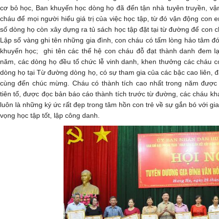
cơ bỏ học, Ban khuyến học dòng họ đã đến tận nhà tuyên truyền, vậ
cháu để mọi người hiểu giá trị của việc học tập, từ đó vận động con
số dòng họ còn xây dựng ra tủ sách học tập đặt tại từ đường để con c
Lập sổ vàng ghi tên những gia đình, con cháu có tấm lòng hảo tâm 
khuyến học; ghi tên các thế hệ con cháu đỗ đạt thành danh đem l
năm, các dòng họ đều tổ chức lễ vinh danh, khen thưởng các cháu có
dòng họ tại Từ đường dòng họ, có sự tham gia của các bậc cao liên, đạ
cùng đến chúc mừng. Cháu có thành tích cao nhất trong năm được
tiên tổ, được đọc bản báo cáo thành tích trước từ đường, các cháu k
luôn là những ký ức rất đẹp trong tâm hồn con trẻ về sự gắn bó với gi
vọng học tập tốt, lập công danh.