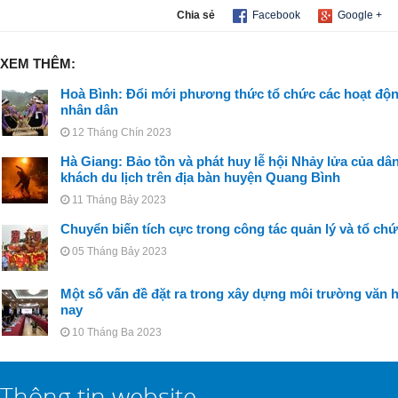
Chia sẻ
Facebook
Google +
XEM THÊM:
Hoà Bình: Đổi mới phương thức tổ chức các hoạt độn
nhân dân
12 Tháng Chín 2023
Hà Giang: Bảo tồn và phát huy lễ hội Nhảy lửa của dân
khách du lịch trên địa bàn huyện Quang Bình
11 Tháng Bảy 2023
Chuyển biến tích cực trong công tác quản lý và tổ chứ
05 Tháng Bảy 2023
Một số vấn đề đặt ra trong xây dựng môi trường văn h
nay
10 Tháng Ba 2023
Thông tin website