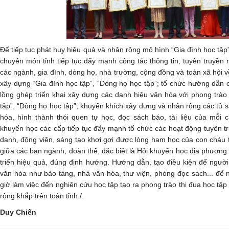
Để tiếp tục phát huy hiệu quả và nhân rộng mô hình “Gia đình học tập
chuyên môn tỉnh tiếp tục đẩy mạnh công tác thông tin, tuyên truyền
các ngành, gia đình, dòng họ, nhà trường, cộng đồng và toàn xã hội về
xây dựng “Gia đình học tập”, “Dòng họ học tập”; tổ chức hướng dẫn 
lồng ghép triển khai xây dựng các danh hiệu văn hóa với phong trà
tập”, “Dòng họ học tập”; khuyến khích xây dựng và nhân rộng các tủ s
hóa, hình thành thói quen tự học, đọc sách báo, tài liệu của mỗi 
khuyến học các cấp tiếp tục đẩy mạnh tổ chức các hoạt động tuyên tr
danh, động viên, sáng tạo khơi gợi được lòng ham học của con cháu 
giữa các ban ngành, đoàn thể, đặc biệt là Hội khuyến học địa phương
triển hiệu quả, đúng định hướng. Hướng dẫn, tạo điều kiện để ngườ
văn hóa như bảo tàng, nhà văn hóa, thư viện, phòng đọc sách... để n
giờ làm việc đến nghiên cứu học tập tạo ra phong trào thi đua học tập
rộng khắp trên toàn tỉnh./.
Duy Chiến