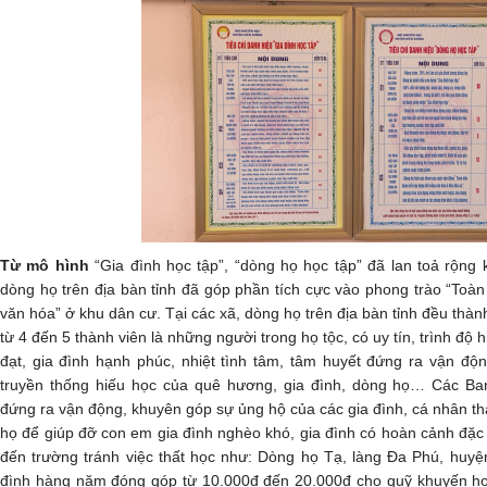
Từ mô hình
“Gia đình học tập”, “dòng họ học tập” đã lan toả rộng 
dòng họ trên địa bàn tỉnh đã góp phần tích cực vào phong trào “Toà
văn hóa” ở khu dân cư. Tại các xã, dòng họ trên địa bàn tỉnh đều thà
từ 4 đến 5 thành viên là những người trong họ tộc, có uy tín, trình độ 
đạt, gia đình hạnh phúc, nhiệt tình tâm, tâm huyết đứng ra vận độ
truyền thống hiếu học của quê hương, gia đình, dòng họ… Các B
đứng ra vận động, khuyên góp sự ủng hộ của các gia đình, cá nhân t
họ để giúp đỡ con em gia đình nghèo khó, gia đình có hoàn cảnh đặc 
đến trường tránh việc thất học như: Dòng họ Tạ, làng Đa Phú, huyệ
đình hàng năm đóng góp từ 10.000đ đến 20.000đ cho quỹ khuyến học