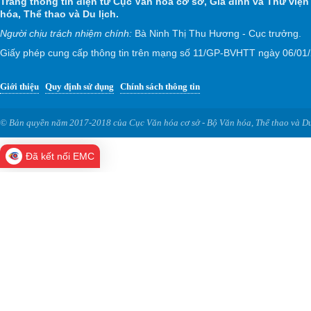
Trang thông tin điện tử Cục Văn hóa cơ sở, Gia đình và Thư viện
hóa, Thể thao và Du lịch.
Người chịu trách nhiệm chính:
Bà Ninh Thị Thu Hương - Cục trưởng.
Giấy phép cung cấp thông tin trên mạng số 11/GP-BVHTT ngày 06/01
Giới thiệu
Quy định sử dụng
Chính sách thông tin
© Bản quyền năm 2017-2018 của Cục Văn hóa cơ sở - Bộ Văn hóa, Thể thao và Du
Đã kết nối EMC