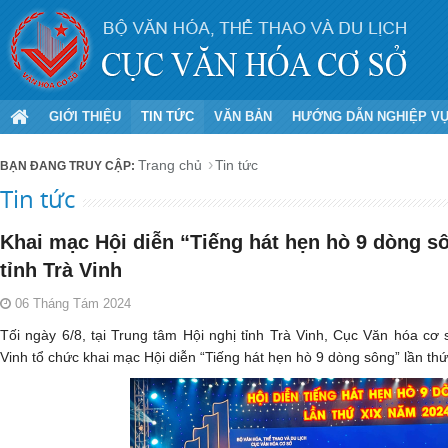
GIỚI THIỆU
TIN TỨC
VĂN BẢN
HƯỚNG DẪN NGHIỆP V
Trang chủ
Tin tức
Tin tức
Khai mạc Hội diễn “Tiếng hát hẹn hò 9 dòng sô
tỉnh Trà Vinh
06 Tháng Tám 2024
Tối ngày 6/8, tại Trung tâm Hội nghị tỉnh Trà Vinh, Cục Văn hóa c
Vinh tổ chức khai mạc Hội diễn “Tiếng hát hẹn hò 9 dòng sông” lần th