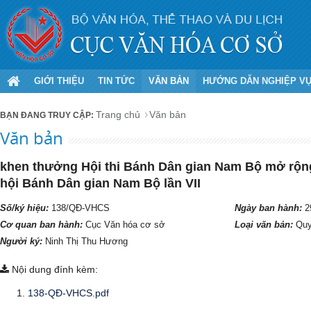
GIỚI THIỆU
TIN TỨC
VĂN BẢN
HƯỚNG DẪN NGHIỆP V
Trang chủ
Văn bản
Văn bản
khen thưởng Hội thi Bánh Dân gian Nam Bộ mở rộng
hội Bánh Dân gian Nam Bộ lần VII
Số/ký hiệu:
138/QĐ-VHCS
Ngày ban hành:
2
Cơ quan ban hành:
Cục Văn hóa cơ sở
Loại văn bản:
Quy
Người ký:
Ninh Thị Thu Hương
Nội dung đính kèm:
138-QĐ-VHCS.pdf