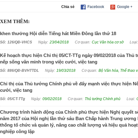
Chia sẻ
Facebook
Google +
XEM THÊM:
khen thưởng Hội diễn Tiếng hát Miền Đông lần thứ 18
126/QĐ-VHCS
23/04/2018
Cục Văn hóa cơ sở
Kế hoạch thực hiện Chỉ thị 05/CT-TTg ngày 09/02/2018 của Thủ 
nếp sống văn minh trong việc cưới, việc tang
886/QĐ-BVHTTDL
19/03/2018
Bộ Văn hóa, Thể thao v
Chỉ thị của Thủ tướng Chính phủ về đẩy mạnh việc thực hiện N
cưới, việc tang
05/CT-TTg
09/02/2018
Thủ tướng Chính phủ
C
Chương trình hành động của Chính phủ thực hiện Nghị quyết s
năm 2017 của Hội nghị lần thứ sáu Ban Chấp hành Trung ương kh
thống tổ chức và quản lý, nâng cao chất lượng và hiệu quả hoạ
nghiệp công lập