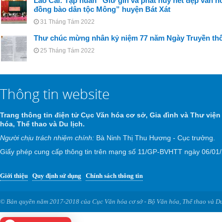
Lào Cai: Tập huấn “Giữ gìn và phát huy nét đẹp văn h
đồng bào dân tộc Mông” huyện Bát Xát
31 Tháng Tám 2022
Thư chúc mừng nhân kỷ niệm 77 năm Ngày Truyền th
25 Tháng Tám 2022
Thông tin website
Trang thông tin điện tử Cục Văn hóa cơ sở, Gia đình và Thư viện
hóa, Thể thao và Du lịch.
Người chịu trách nhiệm chính:
Bà Ninh Thị Thu Hương - Cục trưởng.
Giấy phép cung cấp thông tin trên mạng số 11/GP-BVHTT ngày 06/01
Giới thiệu
Quy định sử dụng
Chính sách thông tin
© Bản quyền năm 2017-2018 của Cục Văn hóa cơ sở - Bộ Văn hóa, Thể thao và Du