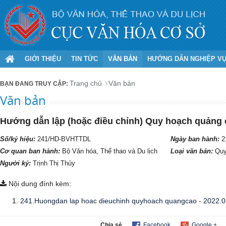
GIỚI THIỆU
TIN TỨC
VĂN BẢN
HƯỚNG DẪN NGHIỆP V
Trang chủ
Văn bản
Văn bản
Hướng dẫn lập (hoặc điều chỉnh) Quy hoạch quảng c
Số/ký hiệu:
241/HD-BVHTTDL
Ngày ban hành:
2
Cơ quan ban hành:
Bộ Văn hóa, Thể thao và Du lịch
Loại văn bản:
Quy
Người ký:
Trịnh Thị Thủy
Nội dung đính kèm:
241.Huongdan lap hoac dieuchinh quyhoach quangcao - 2022.0
Chia sẻ
Facebook
Google +